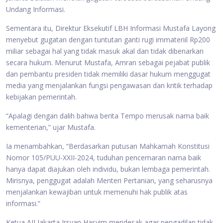
Undang Informasi.
Sementara itu, Direktur Eksekutif LBH Informasi Mustafa Layong
menyebut gugatan dengan tuntutan ganti rugi immateriil Rp200
miliar sebagai hal yang tidak masuk akal dan tidak dibenarkan
secara hukum. Menurut Mustafa, Amran sebagai pejabat publik
dan pembantu presiden tidak memiliki dasar hukum menggugat
media yang menjalankan fungsi pengawasan dan kritik terhadap
kebijakan pemerintah.
“Apalagi dengan dalih bahwa berita Tempo merusak nama baik
kementerian,” ujar Mustafa.
Ia menambahkan, “Berdasarkan putusan Mahkamah Konstitusi
Nomor 105/PUU-XXII-2024, tuduhan pencemaran nama baik
hanya dapat diajukan oleh individu, bukan lembaga pemerintah.
Mirisnya, penggugat adalah Menteri Pertanian, yang seharusnya
menjalankan kewajiban untuk memenuhi hak publik atas
informasi.”
Ketua AJI Jakarta Irsyan Hasyim mendesak agar pengadilan tidak