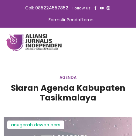
Call:
085224557852
Follow us:
Formulir Pendaftaran
AGENDA
Siaran Agenda Kabupaten
Tasikmalaya
anugerah dewan pers