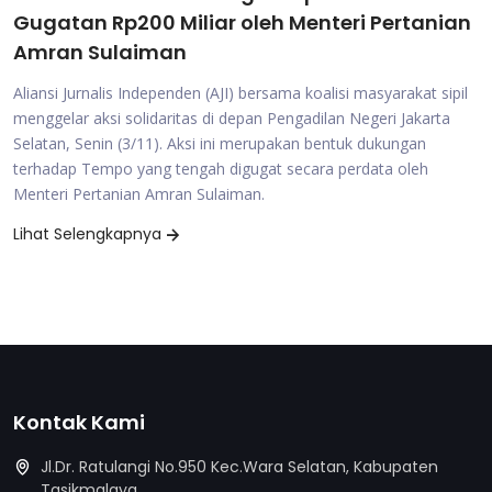
Gugatan Rp200 Miliar oleh Menteri Pertanian
Amran Sulaiman
Aliansi Jurnalis Independen (AJI) bersama koalisi masyarakat sipil
menggelar aksi solidaritas di depan Pengadilan Negeri Jakarta
Selatan, Senin (3/11). Aksi ini merupakan bentuk dukungan
terhadap Tempo yang tengah digugat secara perdata oleh
Menteri Pertanian Amran Sulaiman.
Lihat Selengkapnya
Kontak Kami
Jl.Dr. Ratulangi No.950 Kec.Wara Selatan, Kabupaten
Tasikmalaya